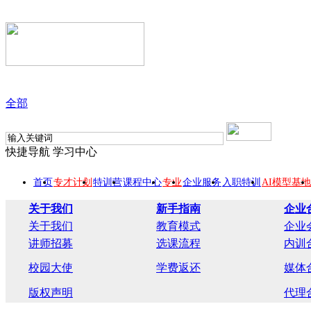
全部
快捷导航
学习中心
首页
专才计划
特训营
课程中心
专业
企业服务
入职特训
AI模型基地
关于我们
新手指南
企业
关于我们
教育模式
企业
讲师招募
选课流程
内训
校园大使
学费返还
媒体
版权声明
代理